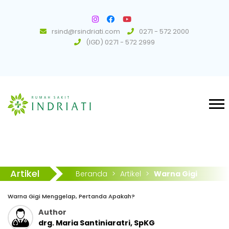
rsind@rsindriati.com
0271 - 572 2000
(IGD) 0271 - 572 2999
Artikel
Beranda
>
Artikel
>
Warna Gigi
Menggelap, Pertanda Apakah?
Warna Gigi Menggelap, Pertanda Apakah?
Author
drg. Maria Santiniaratri, SpKG