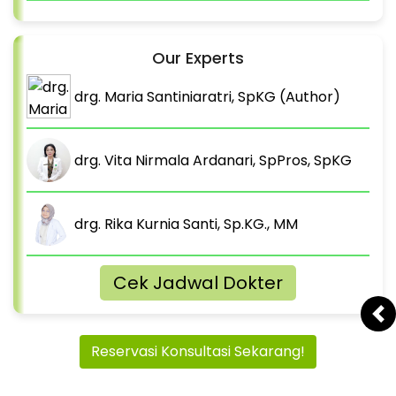
Our Experts
drg. Maria Santiniaratri, SpKG (Author)
drg. Vita Nirmala Ardanari, SpPros, SpKG
drg. Rika Kurnia Santi, Sp.KG., MM
Cek Jadwal Dokter
Pr
Reservasi Konsultasi Sekarang!