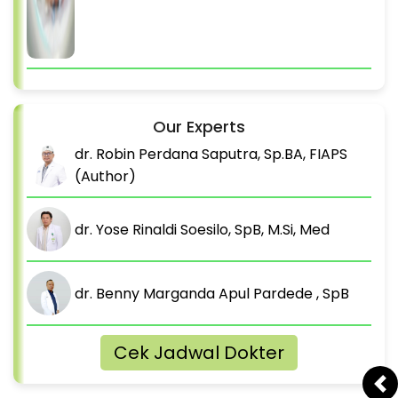
Our Experts
dr. Robin Perdana Saputra, Sp.BA, FIAPS
(Author)
dr. Yose Rinaldi Soesilo, SpB, M.Si, Med
dr. Benny Marganda Apul Pardede , SpB
Cek Jadwal Dokter
Pr