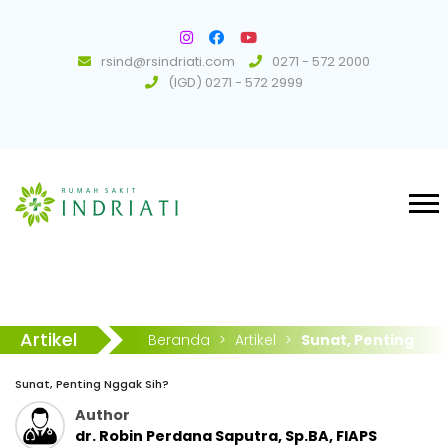
rsind@rsindriati.com
0271 - 572 2000
(IGD) 0271 - 572 2999
Artikel
Beranda
>
Artikel
>
Sunat, Penting
Nggak Sih?
Sunat, Penting Nggak Sih?
Author
dr. Robin Perdana Saputra, Sp.BA, FIAPS