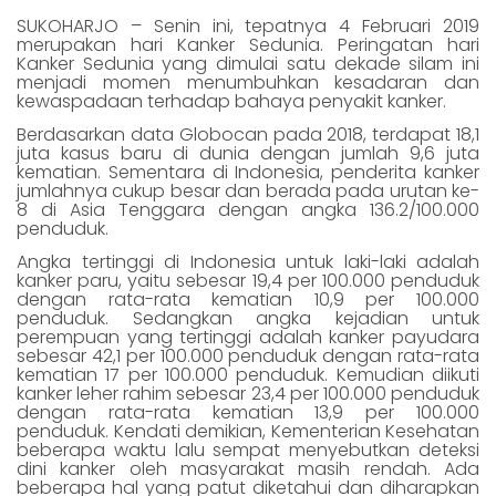
SUKOHARJO – Senin ini, tepatnya 4 Februari 2019
merupakan hari Kanker Sedunia. Peringatan hari
Kanker Sedunia yang dimulai satu dekade silam ini
menjadi momen menumbuhkan kesadaran dan
kewaspadaan terhadap bahaya penyakit kanker.
Berdasarkan data Globocan pada 2018, terdapat 18,1
juta kasus baru di dunia dengan jumlah 9,6 juta
kematian. Sementara di Indonesia, penderita kanker
jumlahnya cukup besar dan berada pada urutan ke-
8 di Asia Tenggara dengan angka 136.2/100.000
penduduk.
Angka tertinggi di Indonesia untuk laki-laki adalah
kanker paru, yaitu sebesar 19,4 per 100.000 penduduk
dengan rata-rata kematian 10,9 per 100.000
penduduk. Sedangkan angka kejadian untuk
perempuan yang tertinggi adalah kanker payudara
sebesar 42,1 per 100.000 penduduk dengan rata-rata
kematian 17 per 100.000 penduduk. Kemudian diikuti
kanker leher rahim sebesar 23,4 per 100.000 penduduk
dengan rata-rata kematian 13,9 per 100.000
penduduk. Kendati demikian, Kementerian Kesehatan
beberapa waktu lalu sempat menyebutkan deteksi
dini kanker oleh masyarakat masih rendah. Ada
beberapa hal yang patut diketahui dan diharapkan