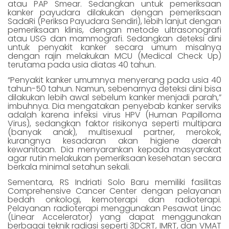
atau PAP Smear. Sedangkan untuk pemeriksaan
kanker payudara dilakukan dengan pemeriksaan
SadaRi (Periksa Payudara Sendiri), lebih lanjut dengan
pemeriksaan klinis, dengan metode ultrasonografi
atau USG dan mammografi. Sedangkan deteksi dini
untuk penyakit kanker secara umum misalnya
dengan rajin melakukan MCU (Medical Check Up)
terutama pada usia diatas 40 tahun.
“Penyakit kanker umumnya menyerang pada usia 40
tahun-50 tahun. Namun, sebenarnya deteksi dini bisa
dilakukan lebih awal sebelum kanker menjadi parah,”
imbuhnya. Dia mengatakan penyebab kanker serviks
adalah karena infeksi virus HPV (Human Papilloma
Virus), sedangkan faktor risikonya seperti multipara
(banyak anak), multisexual partner, merokok,
kurangnya kesadaran akan higiene daerah
kewanitaan. Dia menyarankan kepada masyarakat
agar rutin melakukan pemeriksaan kesehatan secara
berkala minimal setahun sekali.
Sementara, RS Indriati Solo Baru memiliki fasilitas
Comprehensive Cancer Center dengan pelayanan
bedah onkologi, kemoterapi dan radioterapi.
Pelayanan radioterapi menggunakan Pesawat Linac
(Linear Accelerator) yang dapat menggunakan
berbagai teknik radiasi seperti 3DCRT, IMRT, dan VMAT