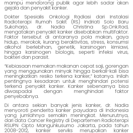
mampu mendorong publik agar lebih sadar akan
gejala dan penyakit kanker.
Dokter Spesialis Onkologi Radiasi dari Instalasi
Radioterapi Rumah Sakit (RS) Indriati Solo Baru
Sukoharjo, dr. Nadia Christina Sp.Onk.Rad,
mengatakan penyakit kanker disebabkan multifaktor.
Faktor tersebut di antaranya pola makan, gaya
hidup, merokok, kurang beraktivitas, stress, konsumsi
alkohol berlebihan, genetik, karsinogen kimiawi,
hingga karsinogen biologis, seperti infeksi virus,
bakteri dan parasit.
“Kebiasaan memakan makanan cepat saji, gorengan
yang menggunakan minyak hingga berkali-kali bisa
meningkatkan resiko terkena kanker,” katanya. Inilah
pentingnya kesadaran untuk menghindari potensi
terkena penyakit kanker. Kanker sebenarnya bisa
diwaspadai dengan menghindari faktor
penyebabnya.
Di antara sekian banyak jenis kanker, dr. Nadia
menyoroti penderita kanker payudara di Indonesia
yang jumlahnya semakin meningkat. Menurutnya,
dari data Cancer Registry di Departemen Radioterapi
RSUPN Cipto Mangunkusumo Jakarta, pada tahun
2008-2012, kanker serviks merupakan kanker