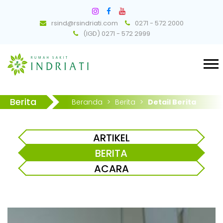
rsind@rsindriati.com
0271 - 572 2000
(IGD) 0271 - 572 2999
Berita
Beranda
>
Berita
>
Detail Berita
ARTIKEL
BERITA
ACARA