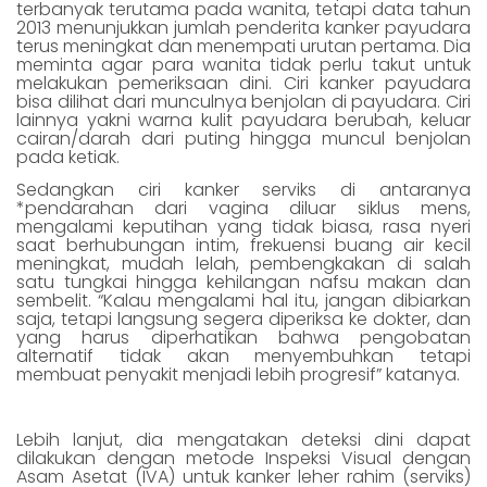
terbanyak terutama pada wanita, tetapi data tahun
2013 menunjukkan jumlah penderita kanker payudara
terus meningkat dan menempati urutan pertama. Dia
meminta agar para wanita tidak perlu takut untuk
melakukan pemeriksaan dini. Ciri kanker payudara
bisa dilihat dari munculnya benjolan di payudara. Ciri
lainnya yakni warna kulit payudara berubah, keluar
cairan/darah dari puting hingga muncul benjolan
pada ketiak.
Sedangkan ciri kanker serviks di antaranya
*pendarahan dari vagina diluar siklus mens,
mengalami keputihan yang tidak biasa, rasa nyeri
saat berhubungan intim, frekuensi buang air kecil
meningkat, mudah lelah, pembengkakan di salah
satu tungkai hingga kehilangan nafsu makan dan
sembelit. “Kalau mengalami hal itu, jangan dibiarkan
saja, tetapi langsung segera diperiksa ke dokter, dan
yang harus diperhatikan bahwa pengobatan
alternatif tidak akan menyembuhkan tetapi
membuat penyakit menjadi lebih progresif” katanya.
Lebih lanjut, dia mengatakan deteksi dini dapat
dilakukan dengan metode Inspeksi Visual dengan
Asam Asetat (IVA) untuk kanker leher rahim (serviks)