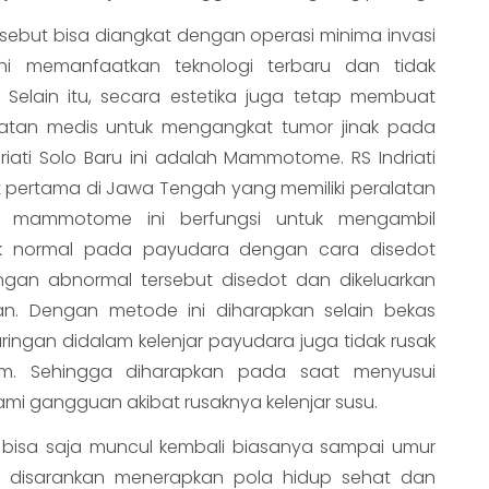
ersebut bisa diangkat dengan operasi minima invasi
ni memanfaatkan teknologi terbaru dan tidak
elain itu, secara estetika juga tetap membuat
latan medis untuk mengangkat tumor jinak pada
driati Solo Baru ini adalah Mammotome. RS Indriati
t pertama di Jawa Tengah yang memiliki peralatan
 mammotome ini berfungsi untuk mengambil
dak normal pada payudara dengan cara disedot
ringan abnormal tersebut disedot dan dikeluarkan
. Dengan metode ini diharapkan selain bekas
jaringan didalam kelenjar payudara juga tidak rusak
rum. Sehingga diharapkan pada saat menyusui
ami gangguan akibat rusaknya kelenjar susu.
ak bisa saja muncul kembali biasanya sampai umur
en disarankan menerapkan pola hidup sehat dan