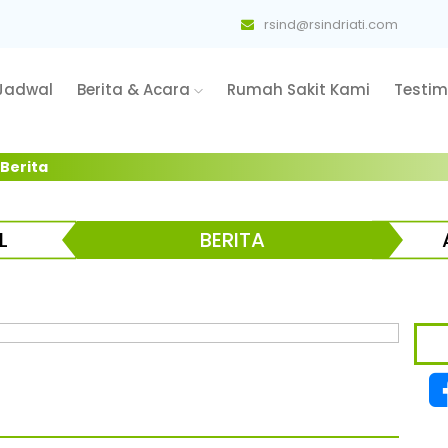
rsind@rsindriati.com
Jadwal
Berita & Acara
Rumah Sakit Kami
Testim
 Berita
L
BERITA