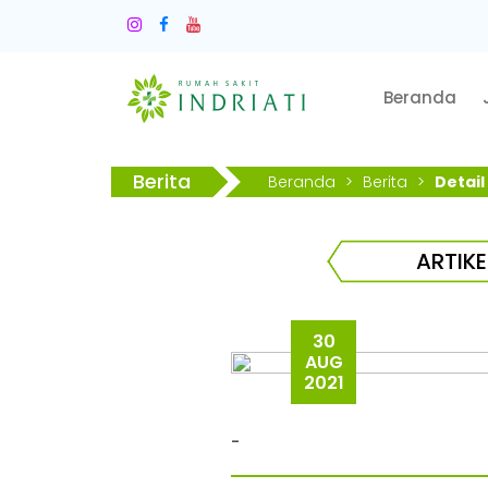
Beranda
Berita
Beranda
>
Berita
>
Detail
ARTIKE
30
AUG
2021
-