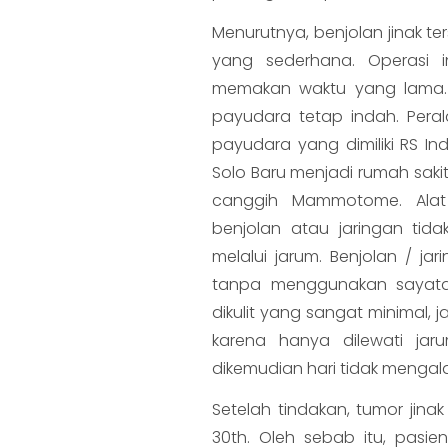
Menurutnya, benjolan jinak t
yang sederhana. Operasi i
memakan waktu yang lama. S
payudara tetap indah. Pera
payudara yang dimiliki RS In
Solo Baru menjadi rumah saki
canggih Mammotome. Alat
benjolan atau jaringan ti
melalui jarum. Benjolan / ja
tanpa menggunakan sayatan
dikulit yang sangat minimal, 
karena hanya dilewati ja
dikemudian hari tidak mengal
Setelah tindakan, tumor jin
30th. Oleh sebab itu, pasi