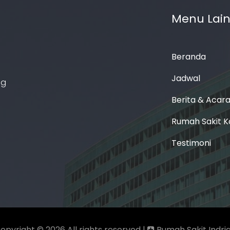
Menu Lai
Beranda
Jadwal
ng
Berita & Acar
Rumah Sakit K
Testimoni
opyright ©
2026 All rights reserved |
Rumah Sakit Indria