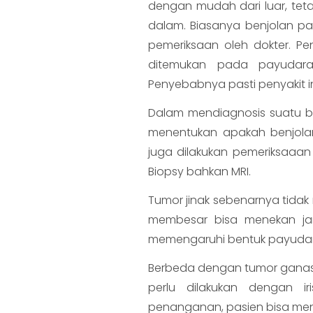
dengan mudah dari luar, teta
dalam. Biasanya benjolan pa
pemeriksaan oleh dokter. P
ditemukan pada payudara
Penyebabnya pasti penyakit in
Dalam mendiagnosis suatu be
menentukan apakah benjolan 
juga dilakukan pemeriksaaan
Biopsy bahkan MRI.
Tumor jinak sebenarnya tida
membesar bisa menekan jari
memengaruhi bentuk payudara
Berbeda dengan tumor ganas a
perlu dilakukan dengan i
penanganan, pasien bisa menj