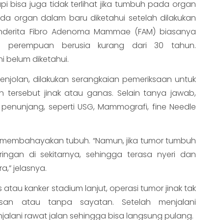
pi bisa juga tidak terlihat jika tumbuh pada organ
da organ dalam baru diketahui setelah dilakukan
enderita Fibro Adenoma Mammae (FAM) biasanya
 perempuan berusia kurang dari 30 tahun.
i belum diketahui.
njolan, dilakukan serangkaian pemeriksaan untuk
tersebut jinak atau ganas. Selain tanya jawab,
 penunjang, seperti USG, Mammografi, fine Needle
k membahayakan tubuh. “Namun, jika tumor tumbuh
ngan di sekitarnya, sehingga terasa nyeri dan
,” jelasnya.
tau kanker stadium lanjut, operasi tumor jinak tak
risan atau tanpa sayatan. Setelah menjalani
alani rawat jalan sehingga bisa langsung pulang.