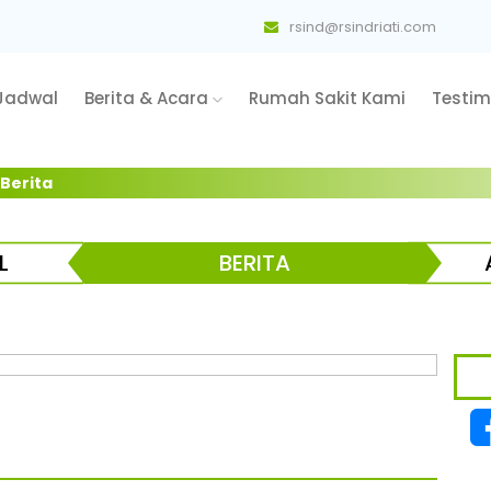
rsind@rsindriati.com
Jadwal
Berita & Acara
Rumah Sakit Kami
Testim
 Berita
L
BERITA