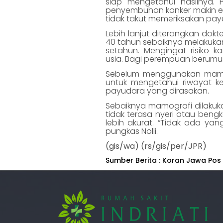
siap mengetahui hasilnya. 
penyembuhan kanker makin ef
tidak takut memeriksakan pa
Lebih lanjut diterangkan dokt
40 tahun sebaiknya melakukan
setahun. Mengingat risiko 
usia. Bagi perempuan berumu
Sebelum menggunakan mamogr
untuk mengetahui riwayat k
payudara yang dirasakan.
Sebaiknya mamografi dilakuk
tidak terasa nyeri atau bengk
lebih akurat. “Tidak ada yang
pungkas Nolli.
(gis/wa)
(rs/gis/per/JPR)
Sumber Berita : Koran Jawa Pos