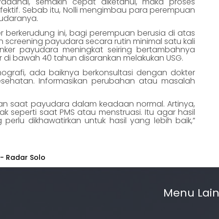
Padahal, semakin cepat diketahui, maka proses
ektif. Sebab itu, Nolli mengimbau para perempuan
yudaranya.
er berkerudung ini, bagi perempuan berusia di atas
 screening payudara secara rutin minimal satu kali
kanker payudara meningkat seiring bertambahnya
r di bawah 40 tahun disarankan melakukan USG.
afi, ada baiknya berkonsultasi dengan dokter
esehatan. Informasikan perubahan atau masalah
an saat payudara dalam keadaan normal. Artinya,
ak seperti saat PMS atau menstruasi. Itu agar hasil
 perlu dikhawatirkan untuk hasil yang lebih baik,”
 - Radar Solo
Menu Lai