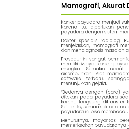
Mamografi, Akurat 
Kanker payudara menjadi sala
Karena itu, diperlukan pen
payudara dengan sistem mamo
Dokter spesialis radiologi R
menjelaskan, mamografi mer
dan mendiagnosis masalah at
Prosedur ini sangat berman
memiliki riwayat kanker payu
mungkin. Semakin cepat t
disembuhkan. Alat mamograf
software terbaru, sehing
menunjukkan gejala.
“Bedanya dengan (cara) yang
ditekan pada payudara saat 
karena langsung ditransfer
Selain itu, semua sektor ata
payudara ini bisa membaca. Jadi
Menurutnya, mayoritas pe
memeriksakan payudaranya ka