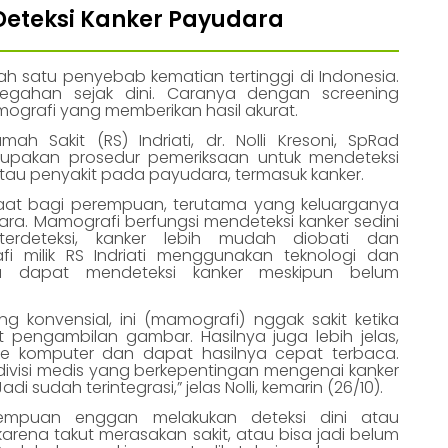
Deteksi Kanker Payudara
h satu penyebab kematian tertinggi di Indonesia.
cegahan sejak dini. Caranya dengan screening
grafi yang memberikan hasil akurat.
umah Sakit (RS) Indriati, dr. Nolli Kresoni, SpRad
upakan prosedur pemeriksaan untuk mendeteksi
au penyakit pada payudara, termasuk kanker.
faat bagi perempuan, terutama yang keluarganya
dara. Mamografi berfungsi mendeteksi kanker sedini
erdeteksi, kanker lebih mudah diobati dan
i milik RS Indriati menggunakan teknologi dan
ga dapat mendeteksi kanker meskipun belum
 konvensial, ini (mamografi) nggak sakit ketika
pengambilan gambar. Hasilnya juga lebih jelas,
 ke komputer dan dapat hasilnya cepat terbaca.
u divisi medis yang berkepentingan mengenai kanker
 sudah terintegrasi,” jelas Nolli, kemarin (26/10).
rempuan enggan melakukan deteksi dini atau
rena takut merasakan sakit, atau bisa jadi belum