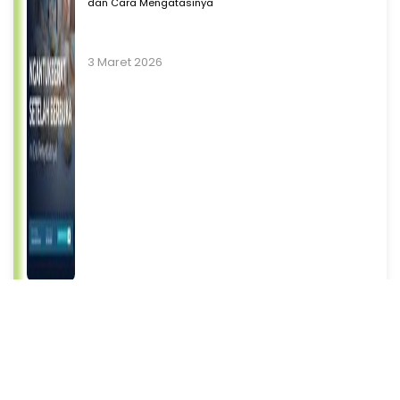
dan Cara Mengatasinya
3 Maret 2026
Our Experts
dr. Ayu Kusuma Dewi, M.Si, Sp.GK, AIFO-K