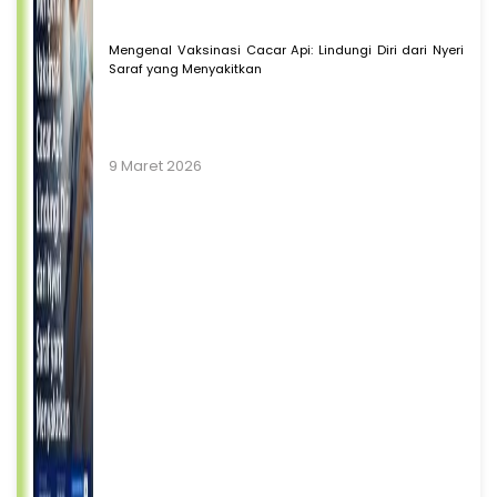
Mengenal Vaksinasi Cacar Api: Lindungi Diri dari Nyeri
Saraf yang Menyakitkan
9 Maret 2026