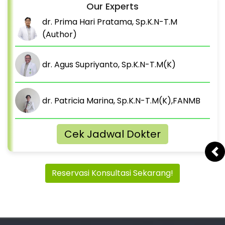
Our Experts
dr. Prima Hari Pratama, Sp.K.N-T.M
(Author)
dr. Agus Supriyanto, Sp.K.N-T.M(K)
dr. Patricia Marina, Sp.K.N-T.M(K),FANMB
Cek Jadwal Dokter
Pr
Reservasi Konsultasi Sekarang!