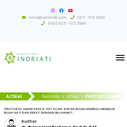
rsind@rsindriati.com
0271 - 572 2000
(IGD) 0271 - 572 2999
Artikel
Beranda
>
Artikel
>
PROTOKOL AMAN
PASCA-PET SCAN: KAPAN BOLEH KEMBALI
PROTOKOL AMAN PASCA-PET SCAN: KAPAN BOLEH KEMBALI MEMELUK
MEMELUK BUAH HATI DAN DEKAT DENGAN IBU HAMIL?
BUAH HATI DAN DEKAT DENGAN IBU HAMIL?
Author